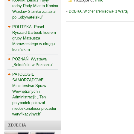
Kategorie:
Inne
KONIN. Lekarz i były
radny Rady Miasta Konina
«
DOBRA. Wicher zremisował z Wartą
Wiesław Steinke zarabiał
po ,,obywatelsku”
POLITYKA. Poseł
Ryszard Bartosik liderem
grupy Mateusza
Morawieckiego w okręgu
konińskim
POZNAŃ. Wystawa
„Beksiński w Poznaniu”
PATOLOGIE
SAMORZĄDOWE.
Ministerstwo Spraw
Wewnętrznych i
Administracji: ,,Ten
przypadek pokazał
niedoskonałości procedur
weryfikacyjnych”
ZDJĘCIA