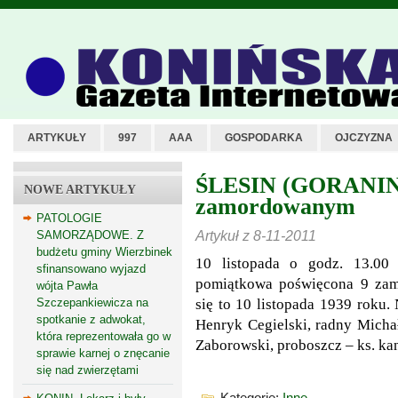
ARTYKUŁY
997
AAA
GOSPODARKA
OJCZYZNA
ŚLESIN (GORANIN).
NOWE ARTYKUŁY
zamordowanym
PATOLOGIE
Artykuł z 8-11-2011
SAMORZĄDOWE. Z
budżetu gminy Wierzbinek
10 listopada o godz. 13.00 
sfinansowano wyjazd
pomiątkowa poświęcona 9 zam
wójta Pawła
się to 10 listopada 1939 roku.
Szczepankiewicza na
spotkanie z adwokat,
Henryk Cegielski, radny Micha
która reprezentowała go w
Zaborowski, proboszcz – ks. ka
sprawie karnej o znęcanie
się nad zwierzętami