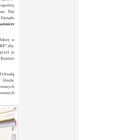
spolitej
awa;
Pan
s Zarządu
azimierz
lskiej w
 RP”
dla:
ęczył je
 Koninie
 Uchwałą
O
Józefa,
dowanych
dowanych