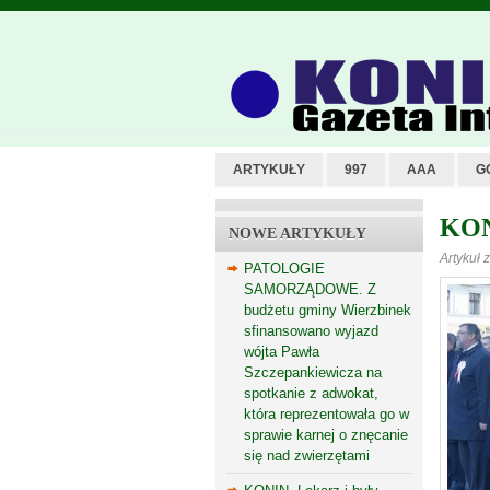
ARTYKUŁY
997
AAA
G
KONI
NOWE ARTYKUŁY
Artykuł 
PATOLOGIE
SAMORZĄDOWE. Z
budżetu gminy Wierzbinek
sfinansowano wyjazd
wójta Pawła
Szczepankiewicza na
spotkanie z adwokat,
która reprezentowała go w
sprawie karnej o znęcanie
się nad zwierzętami