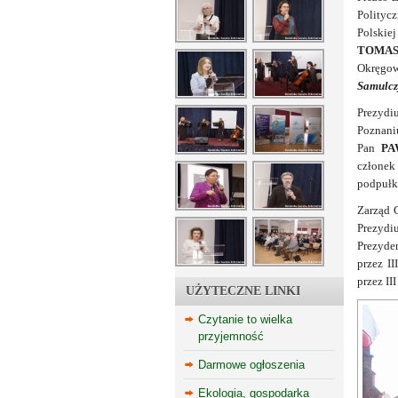
Polityc
Polskie
TOMAS
Okręgow
Samulcz
Prezydi
Poznani
Pan
PA
członek
podpułk
Zarząd 
Prezydi
Prezyde
przez I
przez II
UŻYTECZNE LINKI
Czytanie to wielka
przyjemność
Darmowe ogłoszenia
Ekologia, gospodarka