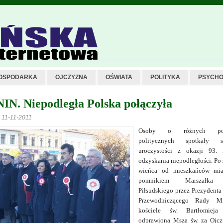
OSPODARKA
OJCZYZNA
OŚWIATA
POLITYKA
PSYCHO
N. Niepodległa Polska połączyła
z 11-11-2011
Osoby o różnych pog
politycznych spotkały 
uroczystości z okazji 93. 
odzyskania niepodległości. Po
wieńca od mieszkańców mia
pomnikiem Marszałka 
Piłsudskiego przez Prezydenta
Przewodniczącego Rady M
kościele św. Bartłomieja 
odprawiona Msza św. za Ojc