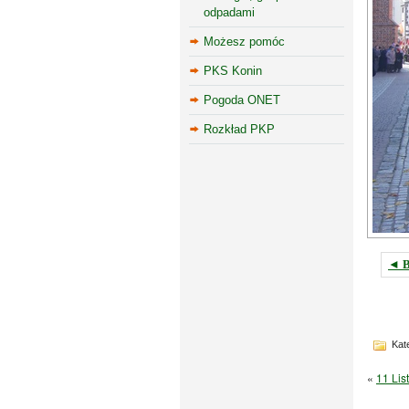
odpadami
Możesz pomóc
PKS Konin
Pogoda ONET
Rozkład PKP
◄ B
Kate
«
11 Lis