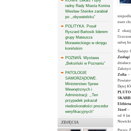
KONIN. Lekarz i były
radny Rady Miasta Konina
Wiesław Steinke zarabiał
niepodl
po ,,obywatelsku”
nwet chor
POLITYKA. Poseł
Z okazj
Ryszard Bartosik liderem
Uczczon
grupy Mateusza
salwę ho
Morawieckiego w okręgu
konińskim
Święto 
Zasługi
POZNAŃ. Wystawa
działa
„Beksiński w Poznaniu”
Założyc
PATOLOGIE
Zofia
–
SAMORZĄDOWE.
Powiato
Ministerstwo Spraw
Dętej 
Wewnętrznych i
PLUTO
Administracji: ,,Ten
SKARB
przypadek pokazał
Elżbiet
niedoskonałości procedur
Józef
–
weryfikacyjnych”
od 4 la
Nowicki
ZDJĘCIA
Prezes 