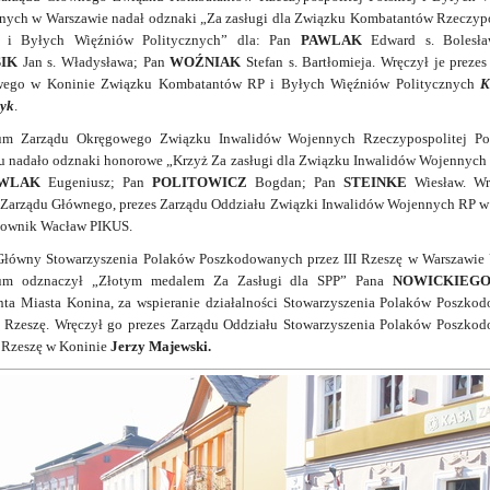
znych w Warszawie nadał odznaki
„Za zasługi dla Związku Kombatantów Rzeczypo
j i Byłych Więźniów Politycznych”
dla: Pan
PAWLAK
Edward s. Bolesł
IK
Jan s. Władysława;
Pan
WOŹNIAK
Stefan s. Bartłomieja. Wręczył je preze
ego w Koninie Związku Kombatantów RP i Byłych Więźniów Politycznych
K
yk
.
um Zarządu Okręgowego Związku Inwalidów Wojennych Rzeczypospolitej Po
u nadało odznaki honorowe
„Krzyż Za zasługi dla Związku Inwalidów Wojennych
WLAK
Eugeniusz;
Pan
POLITOWICZ
Bogdan;
Pan
STEINKE
Wiesław.
Wr
 Zarządu Głównego, prezes Zarządu Oddziału Związki Inwalidów Wojennych RP w
ownik Wacław PIKUS.
Główny Stowarzyszenia Polaków Poszkodowanych przez III Rzeszę w Warszawie
um odznaczył „
Złotym medalem Za Zasługi dla SPP”
Pana
NOWICKIEG
nta Miasta Konina, za wspieranie działalności Stowarzyszenia Polaków Poszko
II Rzeszę. Wręczył go prezes Zarządu Oddziału Stowarzyszenia Polaków Poszko
I Rzeszę w Koninie
Jerzy Majewski.