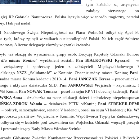
tym kościele są artystycz
zabójcy pierwszego pre
egłej RP Gabriela Narutowicza. Polska łączyła więc w sposób tragiczny, paradok
y. I tak jest nadal.
i Narodowego Święta Niepodległości na Placu Wolności odbył się Apel Po
o tych, którzy zginęli w walkach o niepodległość Polski. Na ich część żołnierz
norową. A liczne delegacje złożyły wiązanki kwiatów.
było też okazją do wyróżnienia grupy osób. Decyzją Kapituły Odznaki Honor
 dla miasta Konina
” wyróżnieni zostali:
Pan BIAŁKOWSKI Ryszard –
w
cz związkowy i społeczny. jeden z założycieli Międzyzakładowego K
ielskiego NSZZ „Solidarność” w Koninie. Obecnie radny miasta Konina;
Pani
 radna miasta Konina kadencji 2010-14;
Pani JANCZAK Teresa
– pracowniczka
wego i aktywna działaczka SLD;
Pan JANKOWSKI Wojciech –
kapelmistrz 
KWB Konin;
Pan NOWAK Tomasz –
poseł na sejm RP VI i obecnej kadencji;
Pani
WSKA Anna –
działaczka na rzecz edukacji dzieci i młodzieży niepełnospraw
IŃSKA-ZDROK Wanda –
działaczka PTTK o/Konin;
Pani STREKER-DEM
a
– polityk, samorządowiec, senator V kadencji, poseł na sejm VI kadencji;
Ks. W
 proboszcz parafii św. Wojciecha w Koninie. Współtwórca Tryptyku Zaduszkoweg
t odbywa się w kościele pod wezwaniem św. Wojciecha. Odznaki wręczyli prezyde
 i przewodniczący Rady Miasta Wiesław Steinke.
Zarządu Głównego Związku Kombatantów Rzeczypospolitej Polskiej i Byłych 