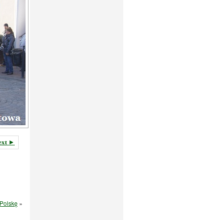
ext ►
Polskę
»