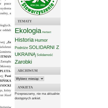
ne prace
zydenta
salny, a
TEMATY
ległych.
Ekologia
e oddali
Herbert
Historia
Humor
owej „
Za
SOLIDARNI Z
ieloletni
Podróże
omitetu
UKRAINĄ
Solidarność
 ITMAN
Zarobki
 Zarządu
Orkiestry
ARCHIWUM
 PLUTA-
nej;
Pani
BIŃSKA
YSOCKI
ANKIETA
o, który
Przepraszamy, nie ma aktualnie
nt Józef
dostępnych ankiet.
Więźniów