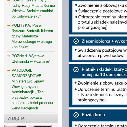
KONIN. Lekarz i były
radny Rady Miasta Konina
Wiesław Steinke zarabiał
po ,,obywatelsku”
POLITYKA. Poseł
Ryszard Bartosik liderem
grupy Mateusza
Morawieckiego w okręgu
konińskim
POZNAŃ. Wystawa
„Beksiński w Poznaniu”
PATOLOGIE
SAMORZĄDOWE.
Ministerstwo Spraw
Wewnętrznych i
Administracji: ,,Ten
przypadek pokazał
niedoskonałości procedur
weryfikacyjnych”
ZDJĘCIA