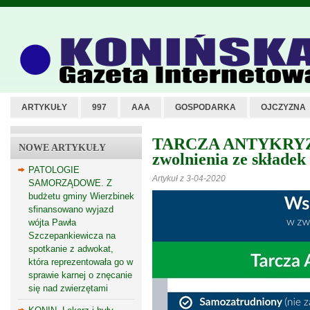
ARTYKUŁY
997
AAA
GOSPODARKA
OJCZYZNA
TARCZA ANTYKRYZ
NOWE ARTYKUŁY
zwolnienia ze składek
PATOLOGIE
Artykuł z 3-04-2020
SAMORZĄDOWE. Z
budżetu gminy Wierzbinek
sfinansowano wyjazd
wójta Pawła
Szczepankiewicza na
spotkanie z adwokat,
która reprezentowała go w
sprawie karnej o znęcanie
się nad zwierzętami