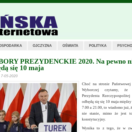
OSPODARKA
OJCZYZNA
OŚWIATA
POLITYKA
PSYCHO
ORY PREZYDENCKIE 2020. Na pewno n
dą się 10 maja
z 7-05-2020
Choć na stronie Państwowej
Wyborczej czytamy, że 
Prezydenta Rzeczypospolitej 
odbędą się się 10 maja między
7.00 a 21.00, to wiadomo już, ż
nie stanie, mimo że jest t
konstytucyjny.
Wynika to z tego, że w zw