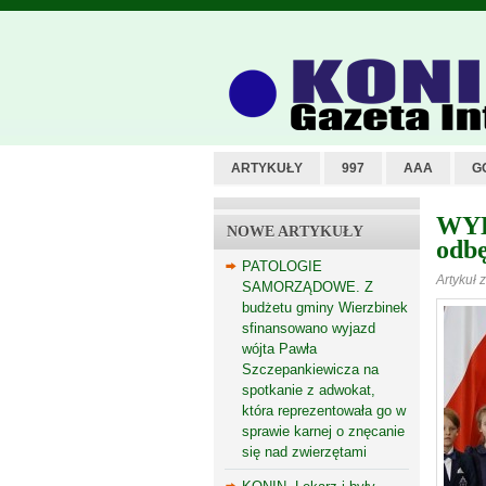
ARTYKUŁY
997
AAA
G
WYB
NOWE ARTYKUŁY
odbę
PATOLOGIE
Artykuł 
SAMORZĄDOWE. Z
budżetu gminy Wierzbinek
sfinansowano wyjazd
wójta Pawła
Szczepankiewicza na
spotkanie z adwokat,
która reprezentowała go w
sprawie karnej o znęcanie
się nad zwierzętami