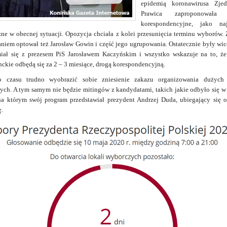
epidemią koronawirusa Zje
Prawica zaproponowała 
korespondencyjne, jako naj
ne w obecnej sytuacji. Opozycja chciała z kolei przesunięcia terminu wyborów.
niem optował też Jarosław Gowin i część jego ugrupowania. Ostatecznie były wi
iał się z prezesem PiS Jarosławem Kaczyńskim i wszystko wskazuje na to, ż
ckie odbędą się za 2 – 3 miesiące, drogą korespondencyjną.
 czasu trudno wyobrazić sobie zniesienie zakazu organizowania dużych
ych. A tym samym nie będzie mitingów z kandydatami, takich jakie odbyło się w
na którym swój program przedstawiał prezydent Andrzej Duda, ubiegający się o
ę.