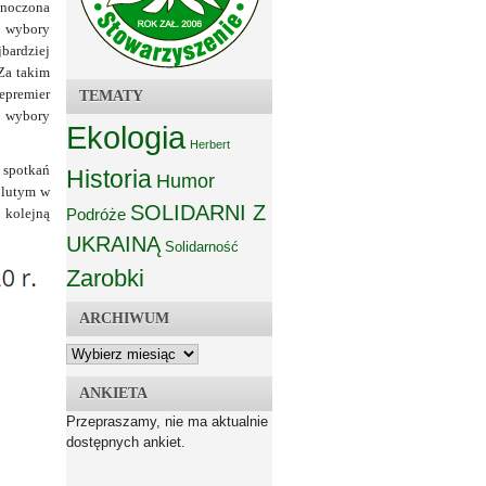
dnoczona
wybory
bardziej
 Za takim
cepremier
TEMATY
e wybory
Ekologia
Herbert
 spotkań
Historia
Humor
 lutym w
SOLIDARNI Z
 kolejną
Podróże
UKRAINĄ
Solidarność
Zarobki
ARCHIWUM
ANKIETA
Przepraszamy, nie ma aktualnie
dostępnych ankiet.