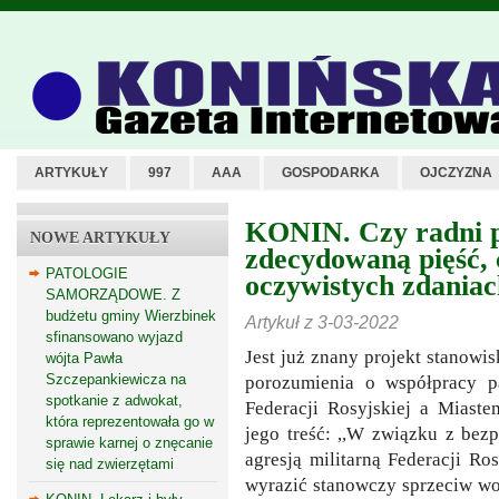
ARTYKUŁY
997
AAA
GOSPODARKA
OJCZYZNA
KONIN. Czy radni 
NOWE ARTYKUŁY
zdecydowaną pięść, 
PATOLOGIE
oczywistych zdaniac
SAMORZĄDOWE. Z
budżetu gminy Wierzbinek
Artykuł z 3-03-2022
sfinansowano wyjazd
Jest już znany projekt stanow
wójta Pawła
Szczepankiewicza na
porozumienia o współpracy p
spotkanie z adwokat,
Federacji Rosyjskiej a Miast
która reprezentowała go w
jego treść: ,,W związku z bez
sprawie karnej o znęcanie
agresją militarną Federacji Ro
się nad zwierzętami
wyrazić stanowczy sprzeciw wob