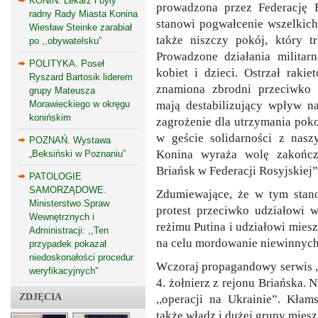
KONIN. Lekarz i były
prowadzona przez Federację R
radny Rady Miasta Konina
stanowi pogwałcenie wszelkic
Wiesław Steinke zarabiał
także niszczy pokój, który 
po ,,obywatelsku”
Prowadzone działania militar
POLITYKA. Poseł
kobiet i dzieci. Ostrzał raki
Ryszard Bartosik liderem
znamiona zbrodni przeciwko l
grupy Mateusza
mają destabilizujący wpływ n
Morawieckiego w okręgu
konińskim
zagrożenie dla utrzymania pok
w geście solidarności z nasz
POZNAŃ. Wystawa
Konina wyraża wolę zakończe
„Beksiński w Poznaniu”
Briańsk w Federacji Rosyjskiej”
PATOLOGIE
SAMORZĄDOWE.
Zdumiewające, że w tym stano
Ministerstwo Spraw
protest przeciwko udziałowi 
Wewnętrznych i
reżimu Putina i udziałowi mies
Administracji: ,,Ten
na celu mordowanie niewinnyc
przypadek pokazał
niedoskonałości procedur
Wczoraj propagandowy serwis ,
weryfikacyjnych”
4. żołnierz z rejonu Briańska. N
ZDJĘCIA
,,operacji na Ukrainie”. Kłam
także władz i dużej grupy mies