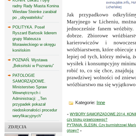
KONIN. Lekarz i były
radny Rady Miasta Konina
Wiesław Steinke zarabiał
Jak przypadkowo odkryliśmy
po ,,obywatelsku”
Maryjnego w Licheniu, można
POLITYKA. Poseł
jednocześnie fanem wróżbity.
Ryszard Bartosik liderem
dobrze. Zbiorowe wróżbiars
grupy Mateusza
karierowiczów i nowoczes
Morawieckiego w okręgu
wróżbiarstwem, które obiecuje r
konińskim
lepiej od tych, którzy mówią, ż
POZNAŃ. Wystawa
wysiłek i konsumpcyjny minima
„Beksiński w Poznaniu”
robić to, co się chce, znajdują
PATOLOGIE
prawdziwej wolności od zniewol
SAMORZĄDOWE.
wróżbiarstwo ma się wyjątkowo
Ministerstwo Spraw
Wewnętrznych i
Administracji: ,,Ten
Kategorie:
Inne
przypadek pokazał
niedoskonałości procedur
«
WYBORY SAMORZĄDOWE 2014. KONIN. M
weryfikacyjnych”
czy bloku prawicowego?
PYTANIA. ŚLESIN. Czy burmistrzowi Mar
ZDJĘCIA
głowy?
»