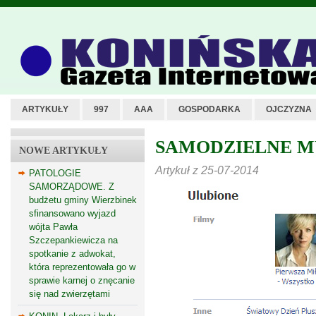
ARTYKUŁY
997
AAA
GOSPODARKA
OJCZYZNA
SAMODZIELNE MYŚ
NOWE ARTYKUŁY
Artykuł z 25-07-2014
PATOLOGIE
SAMORZĄDOWE. Z
budżetu gminy Wierzbinek
sfinansowano wyjazd
wójta Pawła
Szczepankiewicza na
spotkanie z adwokat,
która reprezentowała go w
sprawie karnej o znęcanie
się nad zwierzętami