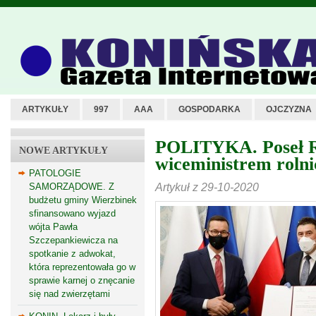
ARTYKUŁY
997
AAA
GOSPODARKA
OJCZYZNA
POLITYKA. Poseł R
NOWE ARTYKUŁY
wiceministrem roln
PATOLOGIE
Artykuł z 29-10-2020
SAMORZĄDOWE. Z
budżetu gminy Wierzbinek
sfinansowano wyjazd
wójta Pawła
Szczepankiewicza na
spotkanie z adwokat,
która reprezentowała go w
sprawie karnej o znęcanie
się nad zwierzętami