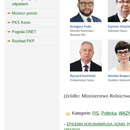
odpadami
Możesz pomóc
PKS Konin
Pogoda ONET
Rozkład PKP
(źródło: Ministerstwo Rolnictw
Kategorie:
PiS
,
Polityka
,
WAŻ
«
EPIDEMIA KORONAWIRUSA. KONIN, POW
zakażenia