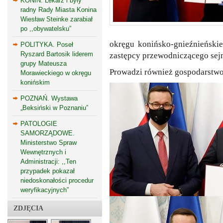
KONIN. Lekarz i były
radny Rady Miasta Konina
Wiesław Steinke zarabiał
po ,,obywatelsku”
okręgu konińsko-gnieźnieńskie
POLITYKA. Poseł
Ryszard Bartosik liderem
zastępcy przewodniczącego sej
grupy Mateusza
Prowadzi również gospodarstwo 
Morawieckiego w okręgu
konińskim
POZNAŃ. Wystawa
„Beksiński w Poznaniu”
PATOLOGIE
SAMORZĄDOWE.
Ministerstwo Spraw
Wewnętrznych i
Administracji: ,,Ten
przypadek pokazał
niedoskonałości procedur
weryfikacyjnych”
ZDJĘCIA