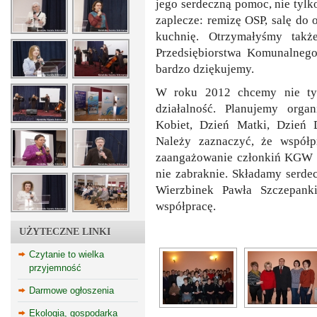
jego serdeczną pomoc, nie tyl
zaplecze: remizę OSP, salę do
kuchnię. Otrzymałyśmy takż
Przedsiębiorstwa Komunalneg
bardzo dziękujemy.
W roku 2012 chcemy nie tyl
działalność. Planujemy orga
Kobiet, Dzień Matki, Dzień D
Należy zaznaczyć, że współp
zaangażowanie członkiń KGW i
nie zabraknie. Składamy serd
Wierzbinek Pawła Szczepank
współpracę.
UŻYTECZNE LINKI
Czytanie to wielka
przyjemność
Darmowe ogłoszenia
Ekologia, gospodarka