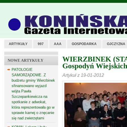
ARTYKUŁY
997
AAA
GOSPODARKA
OJCZYZNA
WIERZBINEK (STA
NOWE ARTYKUŁY
Gospodyń Wiejskic
PATOLOGIE
Artykuł z 19-01-2012
SAMORZĄDOWE. Z
budżetu gminy Wierzbinek
sfinansowano wyjazd
wójta Pawła
Szczepankiewicza na
spotkanie z adwokat,
która reprezentowała go w
sprawie karnej o znęcanie
się nad zwierzętami