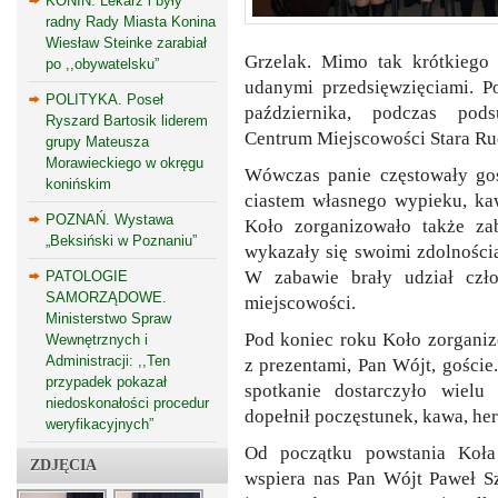
KONIN. Lekarz i były
radny Rady Miasta Konina
Wiesław Steinke zarabiał
Grzelak. Mimo tak krótkiego
po ,,obywatelsku”
udanymi przedsięwzięciami. P
POLITYKA. Poseł
października, podczas pod
Ryszard Bartosik liderem
Centrum Miejscowości Stara Ru
grupy Mateusza
Morawieckiego w okręgu
Wówczas panie częstowały goś
konińskim
ciastem własnego wypieku, kaw
POZNAŃ. Wystawa
Koło zorganizowało także za
„Beksiński w Poznaniu”
wykazały się swoimi zdolności
W zabawie brały udział czł
PATOLOGIE
SAMORZĄDOWE.
miejscowości.
Ministerstwo Spraw
Pod koniec roku Koło zorganiz
Wewnętrznych i
Administracji: ,,Ten
z prezentami, Pan Wójt, gości
przypadek pokazał
spotkanie dostarczyło wielu
niedoskonałości procedur
dopełnił poczęstunek, kawa, herb
weryfikacyjnych”
Od początku powstania Koła
ZDJĘCIA
wspiera nas Pan Wójt Paweł S