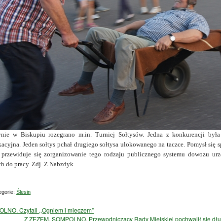
ynie w Biskupiu rozegrano m.in. Turniej Sołtysów. Jedna z konkurencji był
cyjna. Jeden sołtys pchał drugiego sołtysa ulokowanego na taczce. Pomysł się 
 przewiduje się zorganizowanie tego rodzaju publicznego systemu dowozu ur
h do pracy. Zdj. Z.Nabzdyk
gorie:
Ślesin
LNO. Czytali ,,Ogniem i mieczem”
Z ZEZEM. SOMPOLNO. Przewodniczący Rady Miejskiej pochwalił się dłu