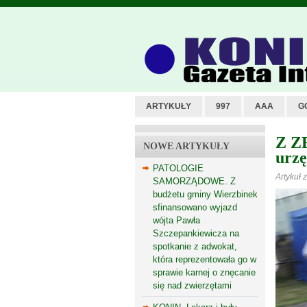
ARTYKUŁY
997
AAA
G
Z Z
NOWE ARTYKUŁY
urzę
PATOLOGIE
Artykuł 
SAMORZĄDOWE. Z
budżetu gminy Wierzbinek
sfinansowano wyjazd
wójta Pawła
Szczepankiewicza na
spotkanie z adwokat,
która reprezentowała go w
sprawie karnej o znęcanie
się nad zwierzętami