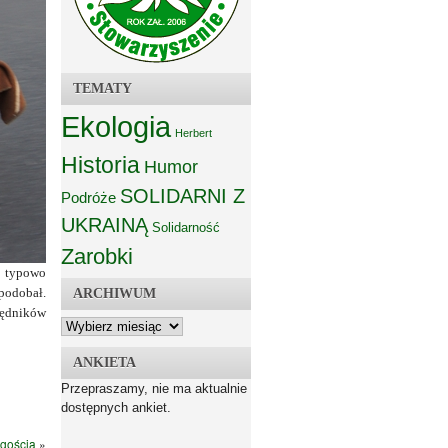
TEMATY
Ekologia
Herbert
Historia
Humor
SOLIDARNI Z
Podróże
UKRAINĄ
Solidarność
Zarobki
a typowo
spodobał.
ARCHIWUM
zędników
ANKIETA
Przepraszamy, nie ma aktualnie
dostępnych ankiet.
gością
»