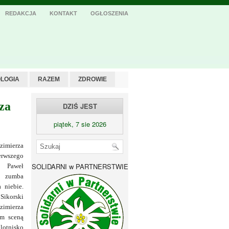
REDAKCJA
KONTAKT
OGŁOSZENIA
LOGIA
RAZEM
ZDROWIE
za
DZIŚ JEST
piątek, 7 sie 2026
zimierza
erwszego
SOLIDARNI w PARTNERSTWIE
 Paweł
a zumba
 niebie.
ikorski
zimierza
ym sceną
lotnisko