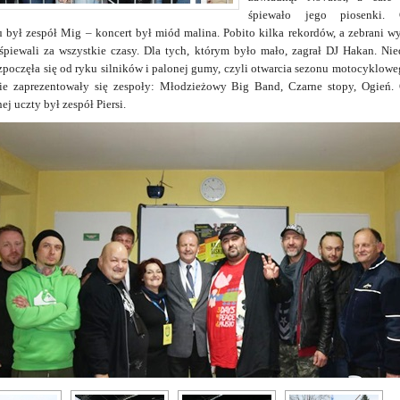
śpiewało jego piosenki. 
 był zespół Mig – koncert był miód malina. Pobito kilka rekordów, a zebrani w
śpiewali za wszystkie czasy. Dla tych, którym było mało, zagrał DJ Hakan. Nie
zpoczęła się od ryku silników i palonej gumy, czyli otwarcia sezonu motocyklow
ie zaprezentowały się zespoły: Młodzieżowy Big Band, Czarne stopy, Ogień.
j uczty był zespół Piersi.