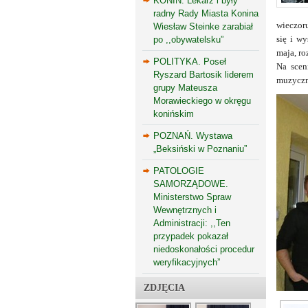
KONIN. Lekarz i były
radny Rady Miasta Konina
wieczoru
Wiesław Steinke zarabiał
się i wy
po ,,obywatelsku”
maja, ro
POLITYKA. Poseł
Na scen
Ryszard Bartosik liderem
muzyczne
grupy Mateusza
Morawieckiego w okręgu
konińskim
POZNAŃ. Wystawa
„Beksiński w Poznaniu”
PATOLOGIE
SAMORZĄDOWE.
Ministerstwo Spraw
Wewnętrznych i
Administracji: ,,Ten
przypadek pokazał
niedoskonałości procedur
weryfikacyjnych”
ZDJĘCIA