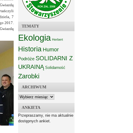
Gwiazdą
ytańczyli
dziela, 7
ego 2017.
TEMATY
 Gwiazdą
Ekologia
Herbert
Historia
Humor
SOLIDARNI Z
Podróże
UKRAINĄ
Solidarność
Zarobki
ARCHIWUM
ANKIETA
Przepraszamy, nie ma aktualnie
dostępnych ankiet.