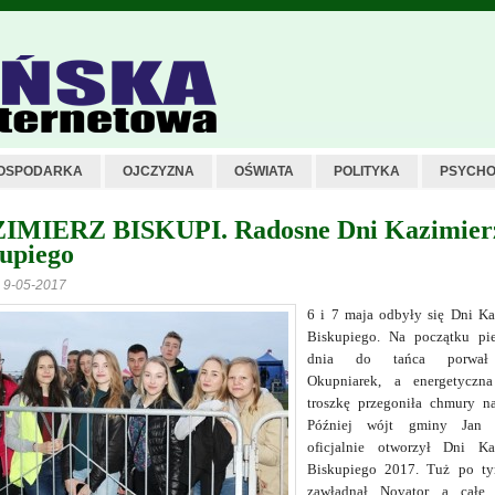
OSPODARKA
OJCZYZNA
OŚWIATA
POLITYKA
PSYCHO
IMIERZ BISKUPI. Radosne Dni Kazimier
upiego
z 9-05-2017
6 i 7 maja odbyły się Dni Ka
Biskupiego. Na początku pi
dnia do tańca porwał
Okupniarek, a energetyczn
troszkę przegoniła chmury na
Później wójt gminy Jan S
oficjalnie otworzył Dni Ka
Biskupiego 2017. Tuż po t
zawładnął Novator, a całe 