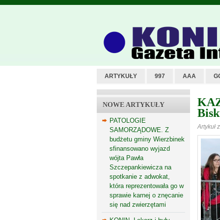
ARTYKUŁY
997
AAA
G
KAZ
NOWE ARTYKUŁY
Bisk
PATOLOGIE
Artykuł 
SAMORZĄDOWE. Z
budżetu gminy Wierzbinek
sfinansowano wyjazd
wójta Pawła
Szczepankiewicza na
spotkanie z adwokat,
która reprezentowała go w
sprawie karnej o znęcanie
się nad zwierzętami