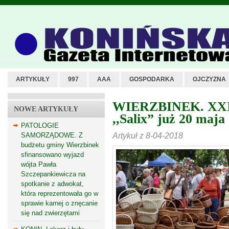
ARTYKUŁY
997
AAA
GOSPODARKA
OJCZYZNA
WIERZBINEK. XXI T
NOWE ARTYKUŁY
,,Salix” już 20 maja
PATOLOGIE
Artykuł z 8-04-2018
SAMORZĄDOWE. Z
budżetu gminy Wierzbinek
sfinansowano wyjazd
wójta Pawła
Szczepankiewicza na
spotkanie z adwokat,
która reprezentowała go w
sprawie karnej o znęcanie
się nad zwierzętami