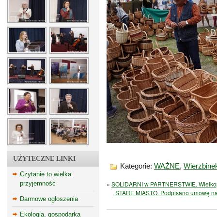
UŻYTECZNE LINKI
Kategorie:
WAŻNE
,
Wierzbine
Czytanie to wielka
przyjemność
«
SOLIDARNI w PARTNERSTWIE. Wielkopol
STARE MIASTO. Podpisano umowę na re
Darmowe ogłoszenia
Ekologia, gospodarka