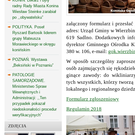
KONIN. Lekarz i były
radny Rady Miasta Konina
Wiesław Steinke zarabiał
po ,,obywatelsku”
załączony formularz i przesłać
POLITYKA. Poseł
adres: Urząd Gminy w Wierzbin
Ryszard Bartosik liderem
619 Sadlno. Dodatkowych info
grupy Mateusza
dyrektor Gminnego Ośrodka Kul
Morawieckiego w okręgu
konińskim
380 w. 106, e-mail:
gok.wierzb
POZNAŃ. Wystawa
W sposób szczególny zaprosze
„Beksiński w Poznaniu”
osób zajmujących się rękodzie
ginące zawody: do wikliniarzy
PATOLOGIE
SAMORZĄDOWE.
tych wszystkich, którzy tworzą 
Ministerstwo Spraw
lokalnego i regionalnego dzied
Wewnętrznych i
Administracji: ,,Ten
Formularz zgłoszeniowy
przypadek pokazał
Regulamin 2018
niedoskonałości procedur
weryfikacyjnych”
ZDJĘCIA