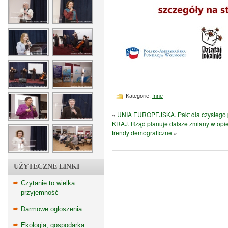
Kategorie:
Inne
«
UNIA EUROPEJSKA. Pakt dla czystego 
KRAJ. Rząd planuje dalsze zmiany w opi
trendy demograficzne
»
UŻYTECZNE LINKI
Czytanie to wielka
przyjemność
Darmowe ogłoszenia
Ekologia, gospodarka