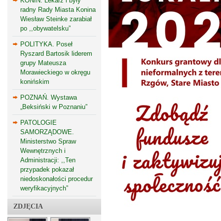
KONIN. Lekarz i były
radny Rady Miasta Konina
Wiesław Steinke zarabiał
po ,,obywatelsku”
POLITYKA. Poseł
Ryszard Bartosik liderem
grupy Mateusza
Morawieckiego w okręgu
konińskim
POZNAŃ. Wystawa
„Beksiński w Poznaniu”
PATOLOGIE
SAMORZĄDOWE.
Ministerstwo Spraw
Wewnętrznych i
Administracji: ,,Ten
przypadek pokazał
niedoskonałości procedur
weryfikacyjnych”
ZDJĘCIA