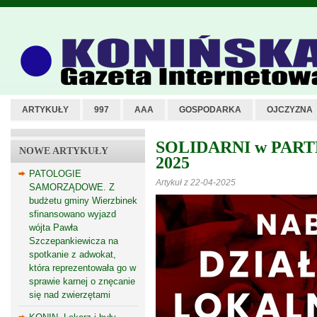
ARTYKUŁY
997
AAA
GOSPODARKA
OJCZYZNA
SOLIDARNI w PARTN
NOWE ARTYKUŁY
2025
PATOLOGIE
Artykuł z 22-04-2025
SAMORZĄDOWE. Z
budżetu gminy Wierzbinek
sfinansowano wyjazd
wójta Pawła
Szczepankiewicza na
spotkanie z adwokat,
która reprezentowała go w
sprawie karnej o znęcanie
się nad zwierzętami